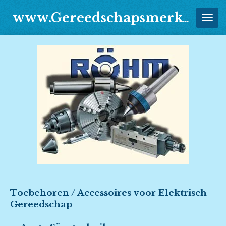
Ga
www.Gereedschapsmerken.Jouwweb.nl
direct
naar
de
hoofdinhoud
Toebehoren / Accessoires voor Elektrisch
Gereedschap