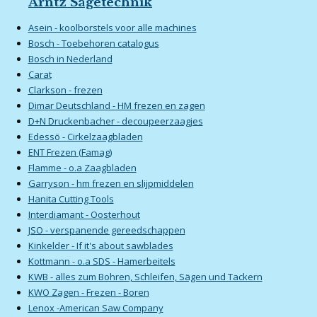
Arntz Sägetechnik
Asein - koolborstels voor alle machines
Bosch - Toebehoren catalogus
Bosch in Nederland
Carat
Clarkson - frezen
Dimar Deutschland - HM frezen en zagen
D+N Druckenbacher - decoupeerzaagjes
Edessö - Cirkelzaagbladen
ENT Frezen (Famag)
Flamme - o.a Zaagbladen
Garryson - hm frezen en slijpmiddelen
Hanita Cutting Tools
Interdiamant - Oosterhout
JSO - verspanende gereedschappen
Kinkelder - If it's about sawblades
Kottmann - o.a SDS - Hamerbeitels
KWB - alles zum Bohren, Schleifen, Sägen und Tackern
KWO Zagen - Frezen - Boren
Lenox -American Saw Company