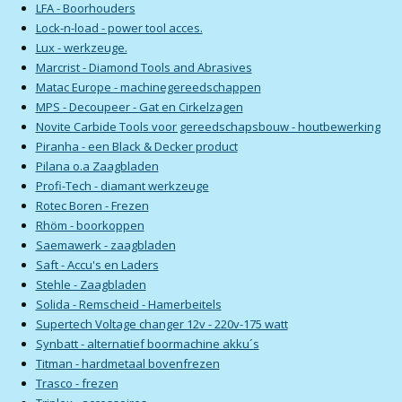
LFA - Boorhouders
Lock-n-load - power tool acces.
Lux - werkzeuge.
Marcrist - Diamond Tools and Abrasives
Matac Europe - machinegereedschappen
MPS - Decoupeer - Gat en Cirkelzagen
Novite Carbide Tools voor gereedschapsbouw - houtbewerking
Piranha - een Black & Decker product
Pilana o.a Zaagbladen
Profi-Tech - diamant werkzeuge
Rotec Boren - Frezen
Rhöm - boorkoppen
Saemawerk - zaagbladen
Saft - Accu's en Laders
Stehle - Zaagbladen
Solida - Remscheid - Hamerbeitels
Supertech Voltage changer 12v - 220v-175 watt
Synbatt - alternatief boormachine akku´s
Titman - hardmetaal bovenfrezen
Trasco - frezen