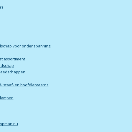
rs
eedschap voor onder spanning
et assortiment
eedschap
ereedschappen
nd- staaf- en hoofdlantaarns
ielampen
opman.nu