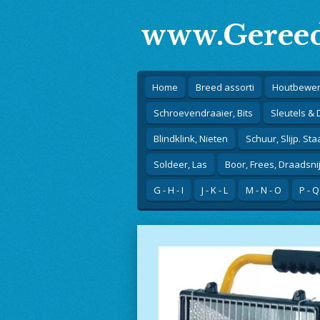
Ga
www.Gereed
direct
naar
de
hoofdinhoud
Home
Breed assorti
Houtbewer
Schroevendraaier, Bits
Sleutels &
Blindklink, Nieten
Schuur, Slijp. Sta
Soldeer, Las
Boor, Frees, Draadsni
G - H - I
J - K - L
M - N - O
P - Q