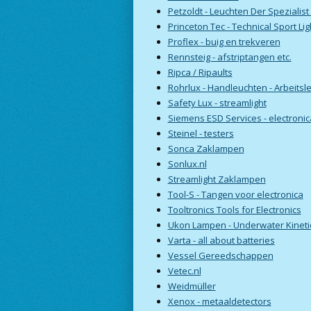
Petzoldt - Leuchten Der Spezialist 
Princeton Tec - Technical Sport Lig
Proflex - buig en trekveren
Rennsteig - afstriptangen etc.
Ripca / Ripaults
Rohrlux - Handleuchten - Arbeitsl
Safety Lux - streamlight
Siemens ESD Services - electronic
Steinel - testers
Sonca Zaklampen
Sonlux.nl
Streamlight Zaklampen
Tool-S - Tangen voor electronica
Tooltronics Tools for Electronics
Ukon Lampen - Underwater Kineti
Varta - all about batteries
Vessel Gereedschappen
Vetec.nl
Weidmüller
Xenox - metaaldetectors