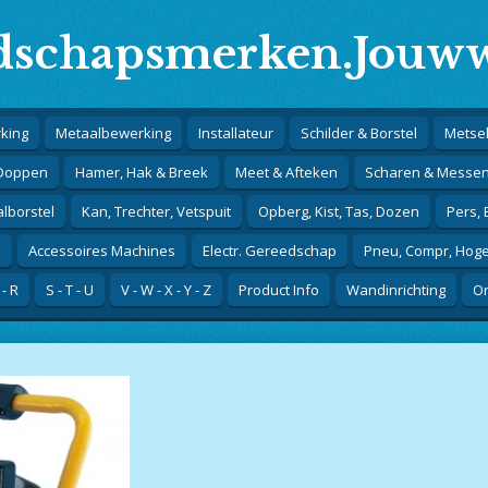
schapsmerken.Jouww
king
Metaalbewerking
Installateur
Schilder & Borstel
Metsel
 Doppen
Hamer, Hak & Breek
Meet & Afteken
Scharen & Messe
alborstel
Kan, Trechter, Vetspuit
Opberg, Kist, Tas, Dozen
Pers,
j
Accessoires Machines
Electr. Gereedschap
Pneu, Compr, Hog
 - R
S - T - U
V - W - X - Y - Z
Product Info
Wandinrichting
Or