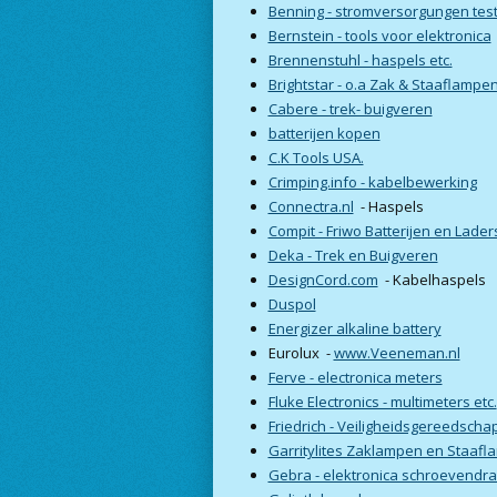
Benning - stromversorgungen test
Bernstein - tools voor elektronica
Brennenstuhl - haspels etc.
Brightstar - o.a Zak & Staaflampe
Cabere - trek- buigveren
batterijen kopen
C.K Tools USA.
Crimping.info - kabelbewerking
Connectra.nl
- Haspels
Compit - Friwo Batterijen en Lader
Deka - Trek en Buigveren
DesignCord.com
- Kabelhaspels
Duspol
Energizer alkaline battery
Eurolux -
www.Veeneman.nl
Ferve - electronica meters
Fluke Electronics - multimeters etc.
Friedrich - Veiligheidsgereedscha
Garritylites Zaklampen en Staafl
Gebra - elektronica schroevendra