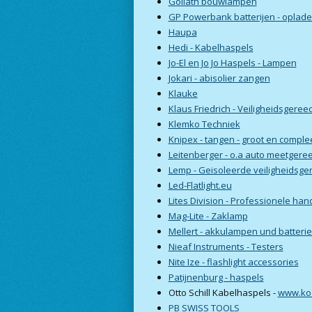
Goliath bouwlampen
GP Powerbank batterijen - oplade
Haupa
Hedi - Kabelhaspels
Jo-El en Jo Jo Haspels - Lampen
Jokari - abisolier zangen
Klauke
Klaus Friedrich - Veiligheidsger
Klemko Techniek
Knipex - tangen - groot en comple
Leitenberger - o.a auto meetger
Lemp - Geisoleerde veiligheidsg
Led-Flatlight.eu
Lites Division - Professionele ha
Mag-Lite - Zaklamp
Mellert - akkulampen und batter
Nieaf Instruments - Testers
Nite Ize - flashlight accessories
Patijnenburg - haspels
Otto Schill Kabelhaspels -
www.ko
PB SWISS TOOLS