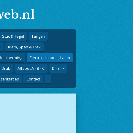
eb.nl
, Stuc & Tegel
Tangen
n
Klem, Span & Trek
 Bescherming
Electro, Haspels, Lamp
e Druk
Alfabet A - B - C
D - E - F
ganisaties
Contact
.