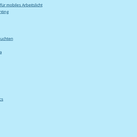
für mobiles Arbeitslicht
hting
euchten
a
cs