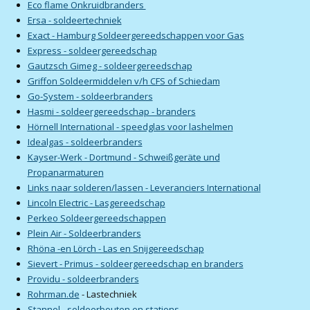
Eco flame Onkruidbranders
Ersa - soldeertechniek
Exact - Hamburg Soldeergereedschappen voor Gas
Express - soldeergereedschap
Gautzsch Gimeg - soldeergereedschap
Griffon Soldeermiddelen v/h CFS of Schiedam
Go-System - soldeerbranders
Hasmi - soldeergereedschap - branders
Hörnell International - speedglas voor lashelmen
Idealgas - soldeerbranders
Kayser-Werk - Dortmund - Schweißgeräte und
Propanarmaturen
Links naar solderen/lassen - Leveranciers International
Lincoln Electric - Lasgereedschap
Perkeo Soldeergereedschappen
Plein Air - Soldeerbranders
Rhöna -en Lörch - Las en Snijgereedschap
Sievert - Primus - soldeergereedschap en branders
Providu - soldeerbranders
Rohrman.de
- Lastechniek
Stannol - soldeerbouten en stations