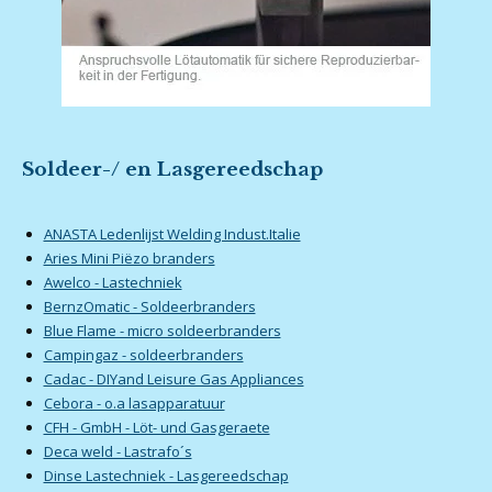
Soldeer-/ en Lasgereedschap
ANASTA Ledenlijst Welding Indust.Italie
Aries Mini Piëzo branders
Awelco - Lastechniek
BernzOmatic - Soldeerbranders
Blue Flame - micro soldeerbranders
Campingaz - soldeerbranders
Cadac - DIYand Leisure Gas Appliances
Cebora - o.a lasapparatuur
CFH - GmbH - Löt- und Gasgeraete
Deca weld - Lastrafo´s
Dinse Lastechniek - Lasgereedschap