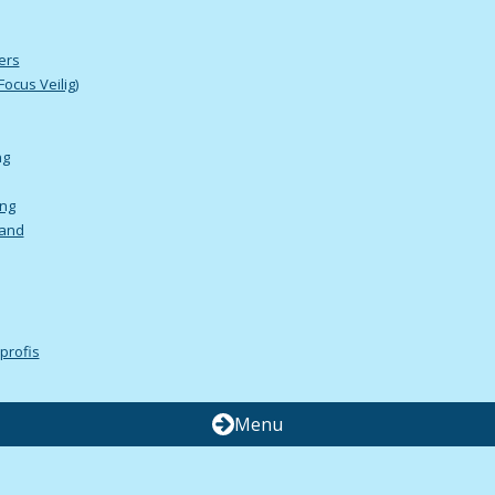
ers
ocus Veilig)
ng
ing
rand
profis
Menu