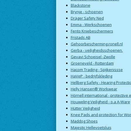
Blackstone
Brynje - schoenen
Dräger Safety Ned
Emma - Werkschoenen
Fento Kniebeschermers
Fristads AB
Gehoorbescherming.ronell.nl
Gerba - veiligheidsschoenen.
Gevavi Schoeisel -Zwolle
Groeneveld - Rotterdam
Hacom Trading - Spijkenissse
HaVeP - bedrijfskleding
Hellberg Safety - Hearing Protecti
Helly Hansen® Workwear
Hörnell international - protective
Houweling Veiligheid - o.a A-Ware
Hütter Veiligheid
Knee Pads and protection for Wor
Maddog Shoes
Majestic Hellevoetsluis