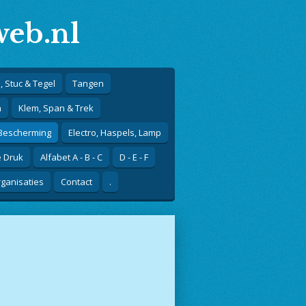
eb.nl
, Stuc & Tegel
Tangen
n
Klem, Span & Trek
 Bescherming
Electro, Haspels, Lamp
e Druk
Alfabet A - B - C
D - E - F
ganisaties
Contact
.