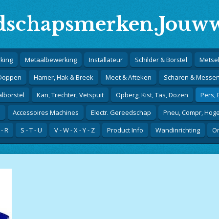
schapsmerken.Jouww
king
Metaalbewerking
Installateur
Schilder & Borstel
Metsel
 Doppen
Hamer, Hak & Breek
Meet & Afteken
Scharen & Messe
alborstel
Kan, Trechter, Vetspuit
Opberg, Kist, Tas, Dozen
Pers,
j
Accessoires Machines
Electr. Gereedschap
Pneu, Compr, Hog
 - R
S - T - U
V - W - X - Y - Z
Product Info
Wandinrichting
Or