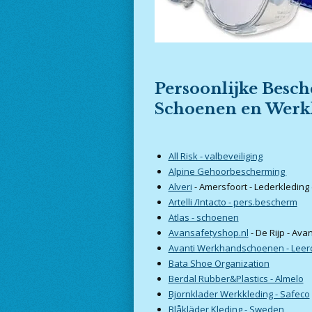
Persoonlijke Besch
Schoenen en Werk
All Risk - valbeveiliging
Alpine Gehoorbescherming
Alveri
- Amersfoort - Lederkleding 
Artelli /Intacto - pers.bescherm
Atlas - schoenen
Avansafetyshop.nl
- De Rijp - Av
Avanti Werkhandschoenen - Lee
Bata Shoe Organization
Berdal Rubber&Plastics - Almelo
Bjornklader Werkkleding - Safeco
Blåkläder Kleding - Sweden