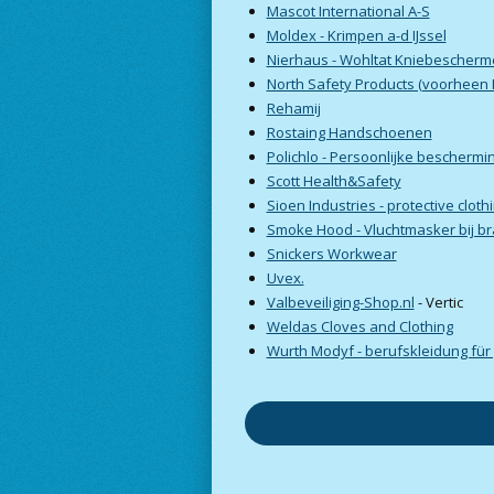
Mascot International A-S
Moldex - Krimpen a-d IJssel
Nierhaus - Wohltat Kniebescherm
North Safety Products (voorheen F
Rehamij
Rostaing Handschoenen
Polichlo - Persoonlijke beschermi
Scott Health&Safety
Sioen Industries - protective cloth
Smoke Hood - Vluchtmasker bij b
Snickers Workwear
Uvex.
Valbeveiliging-Shop.nl
- Vertic
Weldas Cloves and Clothing
Wurth Modyf - berufskleidung für 