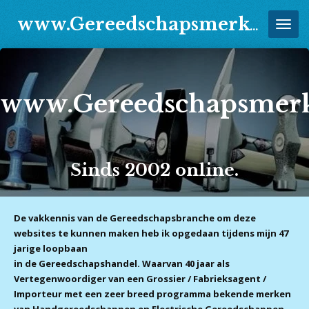
Ga
www.Gereedschapsmerken.Jouwweb.nl
direct
naar
de
hoofdinhoud
www.Gereedschapsmerk
Sinds 2002 online.
De vakkennis van de Gereedschapsbranche om deze
websites te kunnen maken heb ik opgedaan tijdens mijn 47
jarige loopbaan
in de Gereedschapshandel. Waarvan 40 jaar als
Vertegenwoordiger van een Grossier / Fabrieksagent /
Importeur met een zeer breed programma bekende
merken