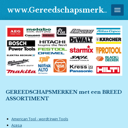
Ga
www.Gereedschapsmerken.Jouwweb.nl
direct
naar
de
hoofdinhoud
GEREEDSCHAPSMERKEN met een BREED
ASSORTIMENT
American Tool - wordt Irwin Tools
Acesa