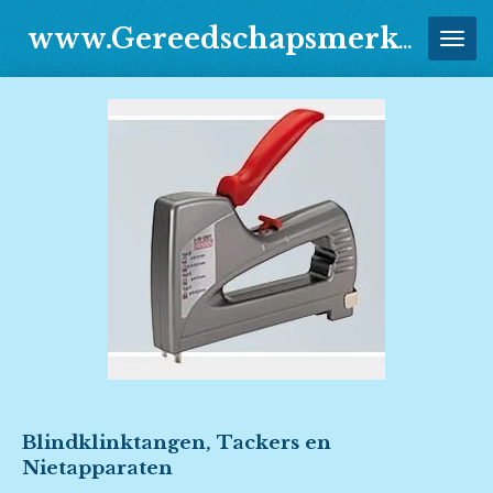
Ga
www.Gereedschapsmerken.Jouwweb.nl
direct
naar
de
hoofdinhoud
Blindklinktangen, Tackers en
Nietapparaten