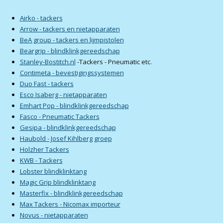
Airko - tackers
Arrow - tackers en nietapparaten
BeA group - tackers en lijmpistolen
Beargrip - blindklinkgereedschap
Stanley-Bostitch.nl
-Tackers - Pneumatic etc.
Contimeta - bevestigingssystemen
Duo Fast - tackers
Esco Isaberg - nietapparaten
Emhart Pop - blindklinkgereedschap
Fasco - Pneumatic Tackers
Gesipa - blindklinkgereedschap
Haubold - Josef Kihlberg groep
Holzher Tackers
KWB - Tackers
Lobster blindklinktang
Magic Grip blindklinktang
Masterfix - blindklinkgereedschap
Max Tackers - Nicomax importeur
Novus - nietapparaten