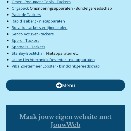
Omer - Pneumatic Tools - Tackers
Orgapack
Omsnoeringsapparaten - Bundelgereedschap
Paslode Tackers
Rapid Isaberg - nietapparaten
Rocafix - tackers en lijmpistolen
Senco AccuSet - tackers
Spero - Tackers
Spotnails - Tackers
Stanley-Bostitch.nl
Nietapparaten etc.
Union Hechttechniek Deventer - nietapparaten
Viba Zoetermeer Lobster - blindklinkgereedschap
Menu
Maak jouw eigen website met
JouwWeb