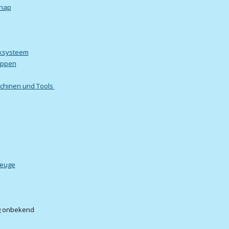
chap
nksysteem
appen
chinen und Tools
zeuge
g onbekend