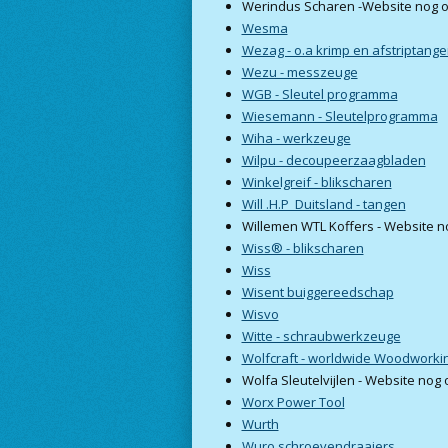
Werindus Scharen -Website nog
Wesma
Wezag - o.a krimp en afstriptange
Wezu - messzeuge
WGB - Sleutel programma
Wiesemann - Sleutelprogramma
Wiha - werkzeuge
Wilpu - decoupeerzaagbladen
Winkelgreif - blikscharen
Will .H.P Duitsland - tangen
Willemen WTL Koffers - Website 
Wiss® - blikscharen
Wiss
Wisent buiggereedschap
Wisvo
Witte - schraubwerkzeuge
Wolfcraft - worldwide Woodworki
Wolfa Sleutelvijlen - Website no
Worx Power Tool
Wurth
Wuro schroevendraaiers