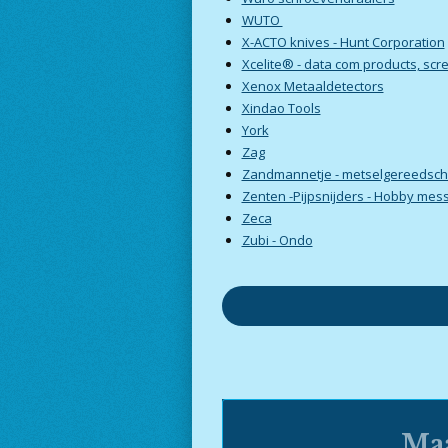
WUTO
X-ACTO knives - Hunt Corporation
Xcelite® - data com products, scre
Xenox Metaaldetectors
Xindao Tools
York
Zag
Zandmannetje - metselgereedsc
Zenten -Pijpsnijders - Hobby mes
Zeca
Zubi - Ondo
Maa