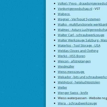
Volkel / Pevo - draadsnijgereeds
Vonkvrijgereedschap.nl
- VST
Wabeco
Wagner - Verfspuit Systemen
Walko - multifunctionele werkba
Walmec - Asturo Luchtgereedsch
Walter Carl - schraubwerkzeuge
Walter Werkzeuge Salzburg - Mas
Waterloo - Tool Storage - USA
Weldas Cloves and Clothing
Werkö - HSS Boren
Weicon - afstriptangen
Weidmüller
Weiss messzeuge
Wekador - bits und schraubwerk
Weldytool - heteluchtpistolen
Weller
Wenger Swiss - knife
Weiss waterpassen - Website no
Wera - schraubwerkzeuge