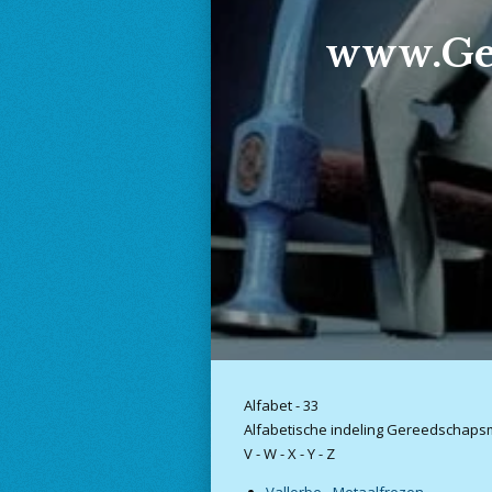
www.Geree
Alfabet - 33
Alfabetische indeling Gereedschap
V - W - X - Y - Z
Vallorbe - Metaalfrezen