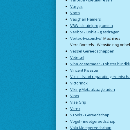
Vargus
Varta
Vaughan Hamers
VBW -sleutelprogramma
Veribor / Bohle - glasdrager
Vertex-tw.com.tw/
Machines
Vero Borstels - Website nog onb
Vessel Gereedschappen
Vetec.nl
Viba Zoetermeer - Lobster blindkl
Vincent Kwasten
V-coil draad reparatie gereedsch
Victorinox.
Viking Metaalzaagbladen
Virax
Vise Grip
Vitrex
VTools - Gereedschap
Vogel - meetgereedschap
Vola Meetgereedschap