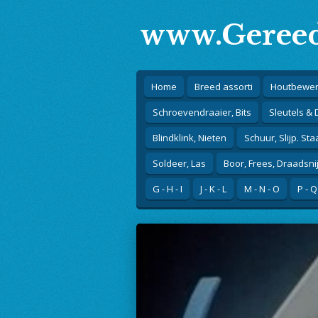
Ga
www.Gereed
direct
naar
de
hoofdinhoud
Home
Breed assorti
Houtbewer
Schroevendraaier, Bits
Sleutels &
Blindklink, Nieten
Schuur, Slijp. Sta
Soldeer, Las
Boor, Frees, Draadsni
G - H - I
J - K - L
M - N - O
P - Q