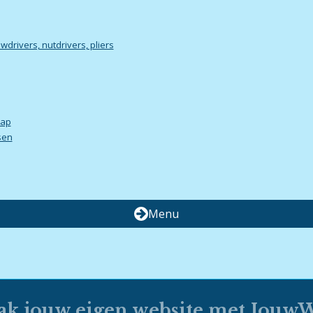
wdrivers, nutdrivers, pliers
hap
sen
Menu
k jouw eigen website met
Jouw