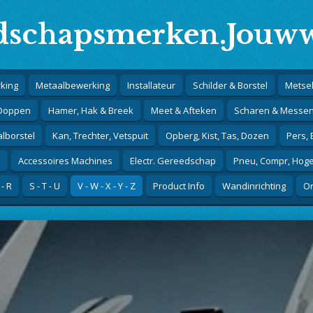
schapsmerken.Jouww
king
Metaalbewerking
Installateur
Schilder & Borstel
Metsel
 Doppen
Hamer, Hak & Breek
Meet & Afteken
Scharen & Messe
alborstel
Kan, Trechter, Vetspuit
Opberg, Kist, Tas, Dozen
Pers,
j
Accessoires Machines
Electr. Gereedschap
Pneu, Compr, Hog
 - R
S - T - U
V - W - X - Y - Z
Product Info
Wandinrichting
Or