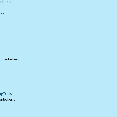
 onbekend
n etc.
nog onbekend
ng Tools
g onbekend