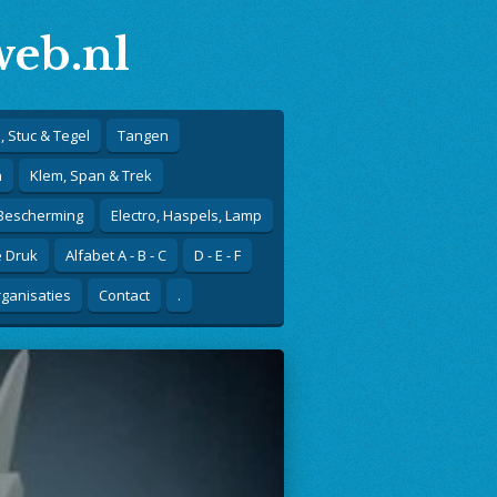
eb.nl
, Stuc & Tegel
Tangen
n
Klem, Span & Trek
 Bescherming
Electro, Haspels, Lamp
e Druk
Alfabet A - B - C
D - E - F
ganisaties
Contact
.