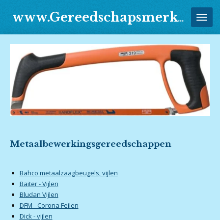
Ga
www.Gereedschapsmerken.Jouwweb.nl
direct
naar
de
hoofdinhoud
Metaalbewerkingsgereedschappen
Bahco metaalzaagbeugels, vijlen
Baiter - Vijlen
Bludan Vijlen
DFM - Corona Feilen
Dick - vijlen