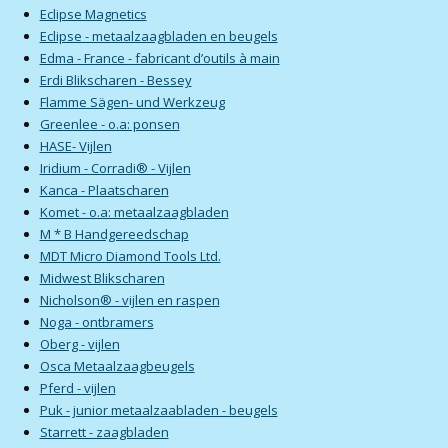
Eclipse Magnetics
Eclipse - metaalzaagbladen en beugels
Edma - France - fabricant d’outils à main
Erdi Blikscharen - Bessey
Flamme Sägen- und Werkzeug
Greenlee - o.a: ponsen
HASE- Vijlen
Iridium - Corradi® - Vijlen
Kanca - Plaatscharen
Komet - o.a: metaalzaagbladen
M * B Handgereedschap
MDT Micro Diamond Tools Ltd.
Midwest Blikscharen
Nicholson® - vijlen en raspen
Noga - ontbramers
Oberg - vijlen
Osca Metaalzaagbeugels
Pferd - vijlen
Puk - junior metaalzaabladen - beugels
Starrett - zaagbladen