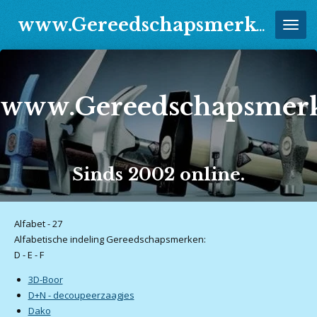
Ga
www.Gereedschapsmerken.Jouwweb.nl
direct
naar
de
hoofdinhoud
www.Gereedschapsmerk
Sinds 2002 online.
Alfabet - 27
Alfabetische indeling Gereedschapsmerken:
D - E - F
3D-Boor
D+N - decoupeerzaagjes
Dako