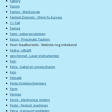
Fabory
Facom
Famex - Werkzeuge
Fantom Dopsets - Shinn Fu Europe
C.I. Fall
Famag
Fami - opbergsystemen
Fasco - Pneumatic Tackers
Fecin Staalborstels - Website nog onbekend
Fedra - viltstift
geo-Fennel - Laser instrumenten
Fein
Felco - kabel en snoeischaren
Felo
Felisatti
Fento Kniebeschermers
Ferm
Fermax
Ferve - electronica meters
Festo - Festool machines
Fetra - transport middelen