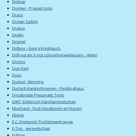
Dolmar
Dormer - Pramet tools
Draco
Dräger Safety
Draper
DreBo
Dremel
Drilbox - Georg Knoblauch
Drill-out en X-out schroefverwijderaars - Alden
Dronco
Duo-Fast
Duss
Duspol - Benning
Durlach Bankschroeven - Peddinghaus
Dynabrade Pneumatic Tools
DWT- Elektrisch Handgereedschap
Eberhard - Fisch Houtboren en Frezen
Eberle
E.C. Emmerich Tischlerwerkzeuge
E-Top - gereedschap
Eclipse