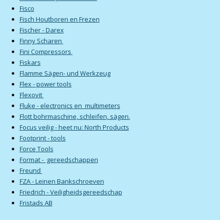
Fisco
Fisch Houtboren en Frezen
Fischer - Darex
Finny Scharen
Fini Compressors
Fiskars
Flamme Sägen- und Werkzeug
Flex - power tools
Flexovit
Fluke - electronics en multimeters
Flott bohrmaschine, schleifen, sägen.
Focus veilig - heet nu: North Products
Footprint - tools
Force Tools
Format - gereedschappen
Freund
FZA - Leinen Bankschroeven
Friedrich - Veiligheidsgereedschap
Fristads AB