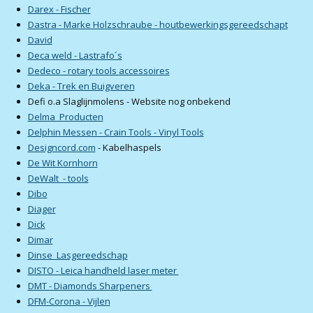
Darex - Fischer
Dastra - Marke Holzschraube - houtbewerkingsgereedschapt
David
Deca weld - Lastrafo´s
Dedeco - rotary tools accessoires
Deka - Trek en Buigveren
Defi o.a Slaglijnmolens - Website nog onbekend
Delma Producten
Delphin Messen - Crain Tools - Vinyl Tools
Designcord.com
- Kabelhaspels
De Wit Kornhorn
DeWalt - tools
Dibo
Diager
Dick
Dimar
Dinse Lasgereedschap
DISTO - Leica handheld laser meter
DMT - Diamonds Sharpeners
DFM-Corona - Vijlen