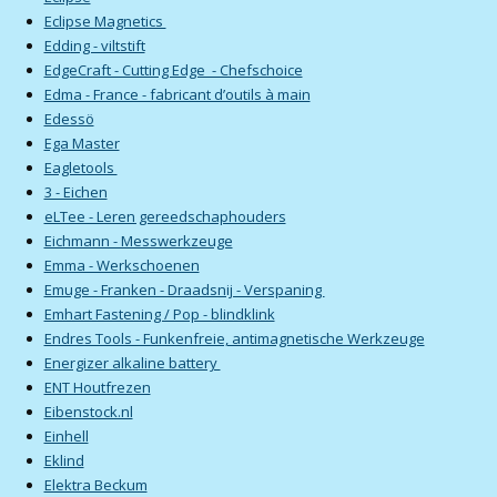
Eclipse Magnetics
Edding - viltstift
EdgeCraft - Cutting Edge - Chefschoice
Edma - France - fabricant d’outils à main
Edessö
Ega Master
Eagletools
3 - Eichen
eLTee - Leren gereedschaphouders
Eichmann - Messwerkzeuge
Emma - Werkschoenen
Emuge - Franken - Draadsnij - Verspaning
Emhart Fastening / Pop - blindklink
Endres Tools - Funkenfreie, antimagnetische Werkzeuge
Energizer alkaline battery
ENT Houtfrezen
Eibenstock.nl
Einhell
Eklind
Elektra Beckum