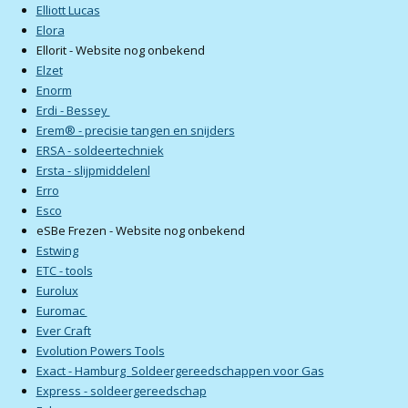
Elliott Lucas
Elora
Ellorit - Website nog onbekend
Elzet
Enorm
Erdi - Bessey
Erem® - precisie tangen en snijders
ERSA - soldeertechniek
Ersta - slijpmiddelenl
Erro
Esco
eSBe Frezen - Website nog onbekend
Estwing
ETC - tools
Eurolux
Euromac
Ever Craft
Evolution Powers Tools
Exact - Hamburg Soldeergereedschappen voor Gas
Express - soldeergereedschap