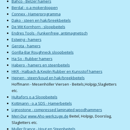
Bahco - Belzer hamers
Berdal - o.a mokerdoppen
Connex - Hamerprogramma
Dako - steen en hak/breekbeitels
De Wit Kornhorn - sloopbeitels
Endres Tools - Funkenfreie, antimagnetisch
Estwing - hamers
Gerota - hamers
Gorilla-Bar Roughneck sloopbeitels
Ha So - Rubber hamers
Habero - hamers en steenbeitels
HKR - Halbach & Keplin Rubber en Kunsstof hamers
Heinen - steen/koud en hak/breekbeitels
Hoffmann - Mesenhöller Viersen - Beitels,Holpijp,Slagletters
etc.
Hultafors o.a Sloopbeitels
Kottmann - o.a SDS - Hamerbeitels
Lignostone - compressed laminated woodhammers
Meri-Dur
www.Aho-werkzuge.de
Beitel, Holpijp, Doorslag,
Slagletters etc.
Muller France - Hout en Steenbeitels