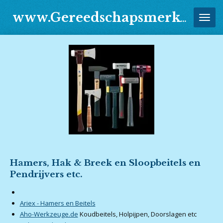
Ga
www.Gereedschapsmerken.Jouwweb.nl
direct
naar
de
hoofdinhoud
Hamers, Hak & Breek en Sloopbeitels en
Pendrijvers etc.
Ariex - Hamers en Beitels
Aho-Werkzeuge.de
Koudbeitels, Holpijpen, Doorslagen etc