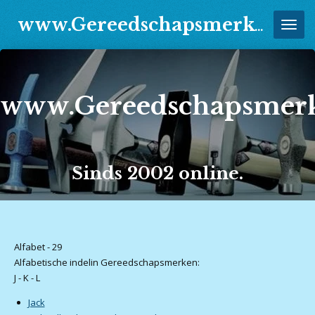
Ga
www.Gereedschapsmerken.Jouwweb.nl
direct
naar
de
hoofdinhoud
www.Gereedschapsmerk
Sinds 2002 online.
Alfabet - 29
Alfabetische indelin Gereedschapsmerken:
J - K - L
Jack