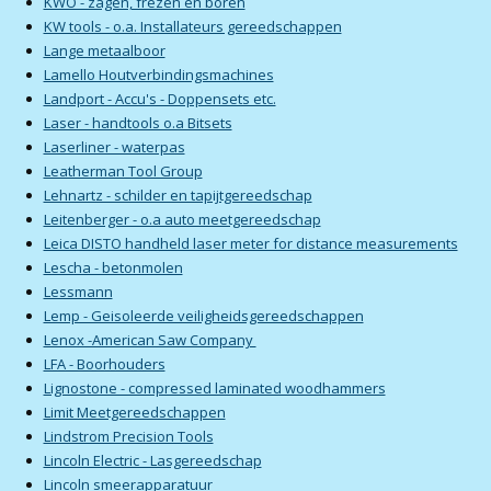
KWO - zagen, frezen en boren
KW tools - o.a. Installateurs gereedschappen
Lange metaalboor
Lamello Houtverbindingsmachines
Landport - Accu's - Doppensets etc.
Laser - handtools o.a Bitsets
Laserliner - waterpas
Leatherman Tool Group
Lehnartz - schilder en tapijtgereedschap
Leitenberger - o.a auto meetgereedschap
Leica DISTO handheld laser meter for distance measurements
Lescha - betonmolen
Lessmann
Lemp - Geisoleerde veiligheidsgereedschappen
Lenox -American Saw Company
LFA - Boorhouders
Lignostone - compressed laminated woodhammers
Limit Meetgereedschappen
Lindstrom Precision Tools
Lincoln Electric - Lasgereedschap
Lincoln smeerapparatuur