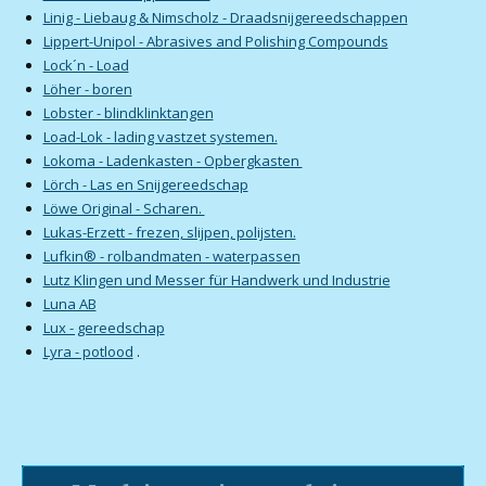
Linig - Liebaug & Nimscholz - Draadsnijgereedschappen
Lippert-Unipol - Abrasives and Polishing Compounds
Lock´n - Load
Löher - boren
Lobster - blindklinktangen
Load-Lok - lading vastzet systemen.
Lokoma - Ladenkasten - Opbergkasten
Lörch - Las en Snijgereedschap
Löwe Original - Scharen.
Lukas-Erzett - frezen, slijpen, polijsten.
Lufkin® - rolbandmaten - waterpassen
Lutz Klingen und Messer für Handwerk und Industrie
Luna AB
Lux - gereedschap
Lyra - potlood
.