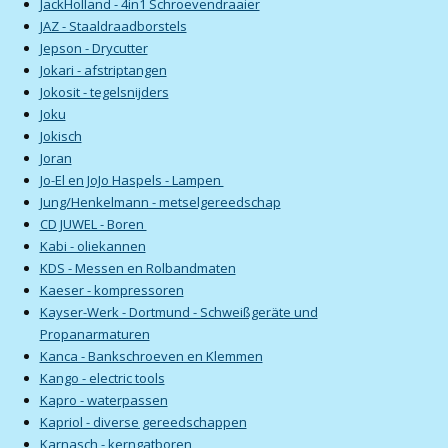
JackHolland - 4in1 Schroevendraaier
JAZ - Staaldraadborstels
Jepson - Drycutter
Jokari - afstriptangen
Jokosit - tegelsnijders
Joku
Jokisch
Joran
Jo-El en JoJo Haspels - Lampen
Jung/Henkelmann - metselgereedschap
CD JUWEL - Boren
Kabi - oliekannen
KDS - Messen en Rolbandmaten
Kaeser - kompressoren
Kayser-Werk - Dortmund - Schweißgeräte und
Propanarmaturen
Kanca - Bankschroeven en Klemmen
Kango - electric tools
Kapro - waterpassen
Kapriol - diverse gereedschappen
Karnasch - kerngatboren