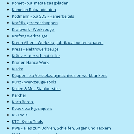
Komet - o.a metaalzaagbladen
Komelon Rolbandmaten
Kottmann - o.a SDS - Hamerbeitels
Kraftfix gereedschappen
Kraftwerk - Werkzeuge
Krefting werkzeuge
Krenn Albert - Werkzeugfabrik o.a boutenscharen
Kress - elektrowerkzeuge
Kränzle - der schmutzkiller
Kronen Hansa Werk
Kukko
Küpper - o.a Verstekzaagmachines en werkbankens
Kunz - Werkzeuge-Tools
Kullen & Mez Staalborstels
Kärcher
Koch Boren
Kopex o.a Pijpsnijders
KS Tools
KTC - Kyoto Tools
KWB - alles zum Bohren, Schleifen, Sägen und Tackern