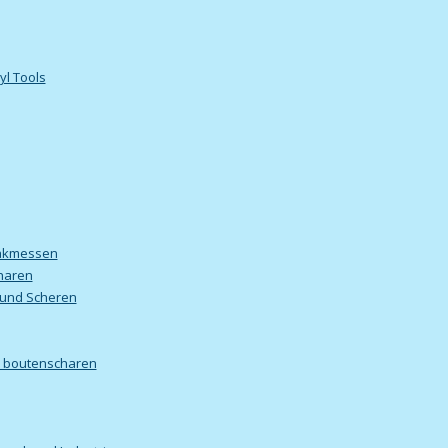
yl Tools
Zakmessen
charen
r und Scheren
a boutenscharen