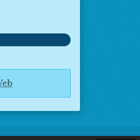
Web
025