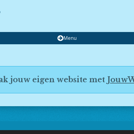
)
Menu
k jouw eigen website met
Jouw
apsmerken.Jouwweb.nl - Laatst bijgewerkt 11 Augustus 2