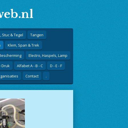
eb.nl
, Stuc & Tegel
Tangen
n
Klem, Span & Trek
 Bescherming
Electro, Haspels, Lamp
e Druk
Alfabet A - B - C
D - E - F
ganisaties
Contact
.