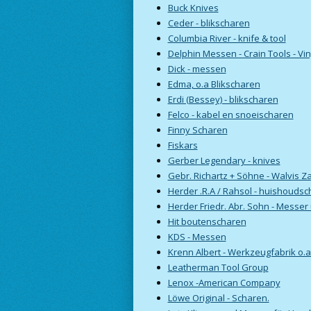
Buck Knives
Ceder - blikscharen
Columbia River - knife & tool
Delphin Messen - Crain Tools - Vin
Dick - messen
Edma, o.a Blikscharen
Erdi (Bessey) - blikscharen
Felco - kabel en snoeischaren
Finny Scharen
Fiskars
Gerber Legendary - knives
Gebr. Richartz + Söhne - Walvis 
Herder .R.A / Rahsol - huishouds
Herder Friedr. Abr. Sohn - Messe
Hit boutenscharen
KDS - Messen
Krenn Albert - Werkzeugfabrik o.
Leatherman Tool Group
Lenox -American Company
Löwe Original - Scharen.