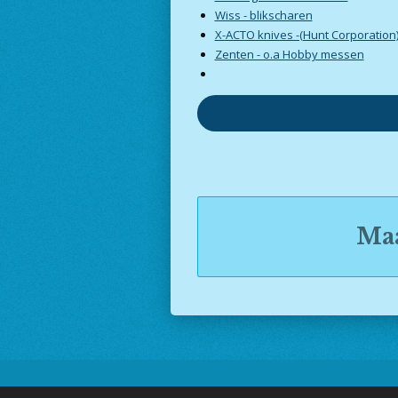
Wiss - blikscharen
X-ACTO knives -(Hunt Corporation
Zenten - o.a Hobby messen
Maa
© 2002 - 2025 www.Gereedsch