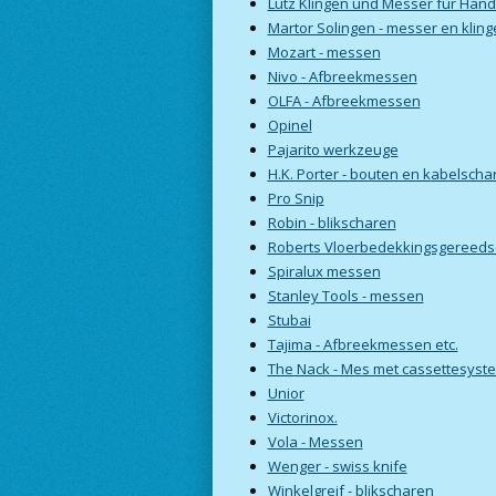
Lutz Klingen und Messer für Hand
Martor Solingen - messer en kling
Mozart - messen
Nivo - Afbreekmessen
OLFA - Afbreekmessen
Opinel
Pajarito werkzeuge
H.K. Porter - bouten en kabelscha
Pro Snip
Robin - blikscharen
Roberts Vloerbedekkingsgereed
Spiralux messen
Stanley Tools - messen
Stubai
Tajima - Afbreekmessen etc.
The Nack - Mes met cassettesyst
Unior
Victorinox.
Vola - Messen
Wenger - swiss knife
Winkelgreif - blikscharen