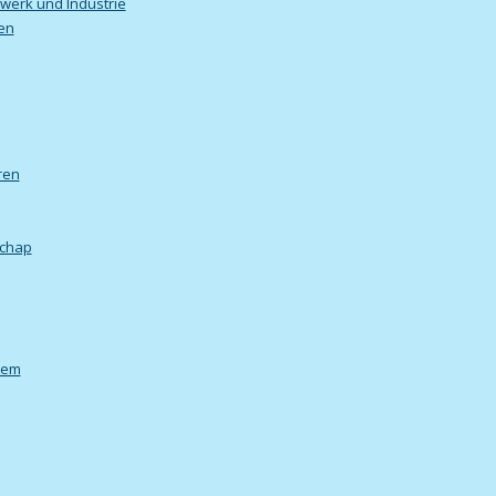
werk und Industrie
en
ren
schap
eem