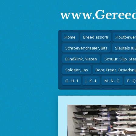
Ga
www.Gereed
direct
naar
de
hoofdinhoud
Home
Breed assorti
Houtbewer
Schroevendraaier, Bits
Sleutels &
Blindklink, Nieten
Schuur, Slijp. Sta
Soldeer, Las
Boor, Frees, Draadsni
G - H - I
J - K - L
M - N - O
P - Q