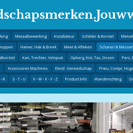
schapsmerken.Jouww
king
Metaalbewerking
Installateur
Schilder & Borstel
Metsel
 Doppen
Hamer, Hak & Breek
Meet & Afteken
Scharen & Messe
alborstel
Kan, Trechter, Vetspuit
Opberg, Kist, Tas, Dozen
Pers,
j
Accessoires Machines
Electr. Gereedschap
Pneu, Compr, Hog
 - R
S - T - U
V - W - X - Y - Z
Product Info
Wandinrichting
Or